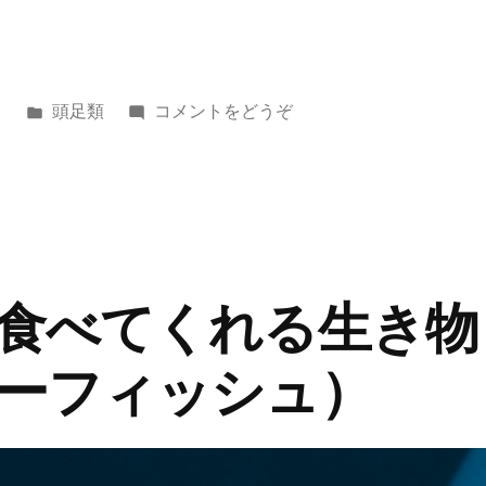
カ
(足
日
頭足類
コメントをどうぞ
テ
６
ゴ
本
リ
と
ー:
２
本
の
食べてくれる生き物
腕
の
ーフィッシュ）
生
き
物
タ