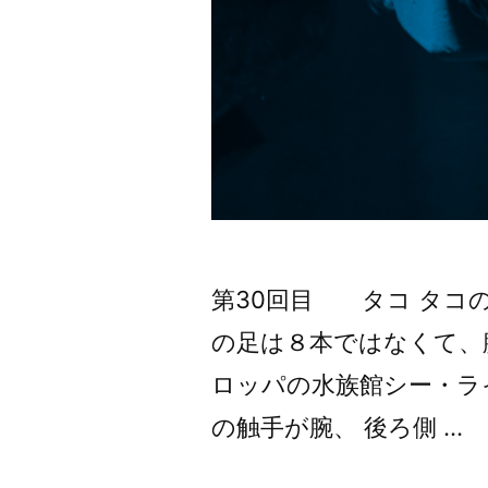
第30回目 タコ タコ
の足は８本ではなくて、
ロッパの水族館シー・ラ
の触手が腕、 後ろ側 …