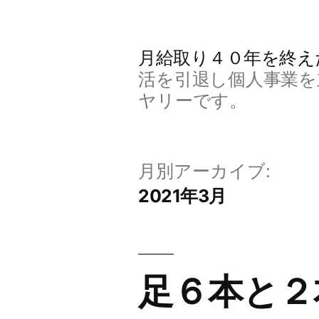
コ
ン
月給取り４０年を終え
テ
活を引退し個人事業を
ン
ヤリーです。
ツ
へ
月別アーカイブ:
ス
2021年3月
キ
ッ
プ
足６本と２