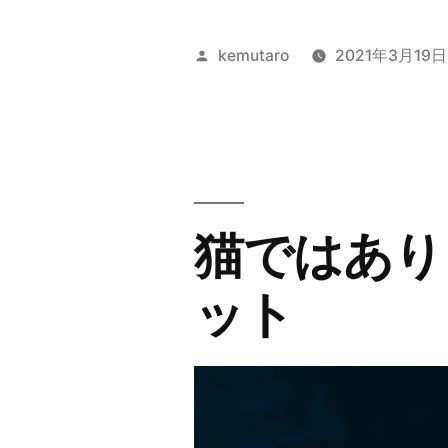
い
角
投
kemutaro
2021年3月19日
質
稿
者:
を
食
べ
猫ではあり
て
く
ット
れ
る
生
き