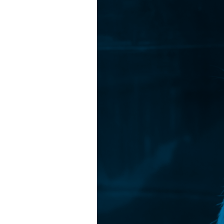
物
ガ
ラ
ル
フ
ァ
（ド
ク
タ
ー
フ