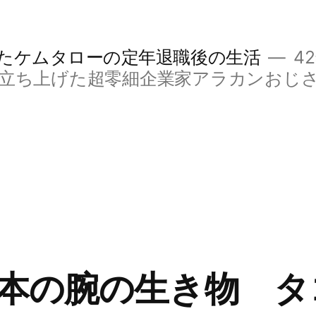
たケムタローの定年退職後の生活
4
立ち上げた超零細企業家アラカンおじ
本の腕の生き物 タ