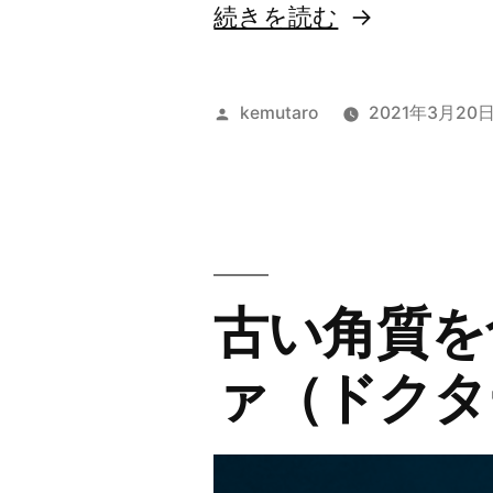
“足
続きを読む
６
本
投
kemutaro
2021年3月20
と
稿
者:
２
本
の
古い角質を
腕
の
ァ（ドクタ
生
き
物