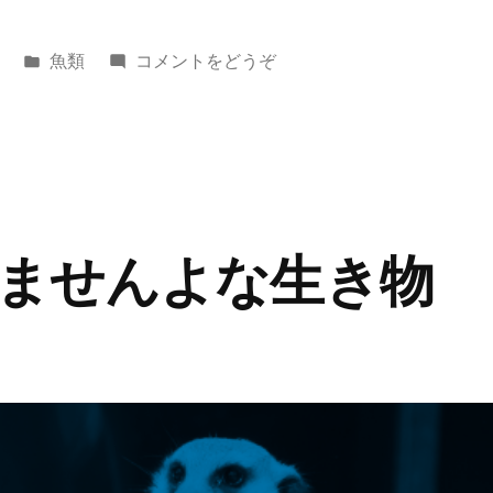
カ
(古
魚類
コメントをどうぞ
テ
い
ゴ
角
リ
質
ー:
を
食
べ
ませんよな生き物 
て
く
れ
る
生
き
物
ガ