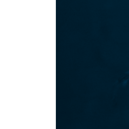
タ
コ”
の