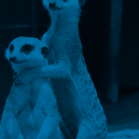
ラ
ル
フ
ァ
（ド
ク
タ
ー
フ
ィ
ッ
シ
ュ）)