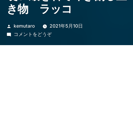
き物 ラッコ
投
kemutaro
2021年5月10日
稿
(硬
コメントをどうぞ
者:
い
殻
を
石
で
叩
き
割
る
生
き