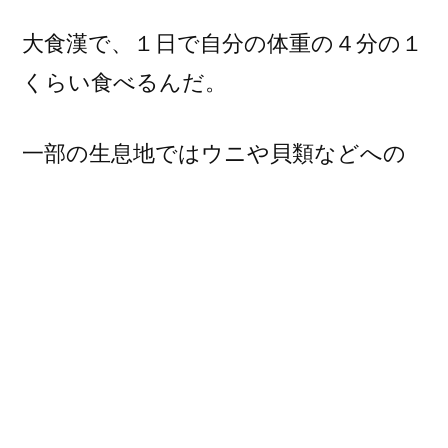
大食漢で、１日で自分の体重の４分の１
くらい食べるんだ。
一部の生息地ではウニや貝類などへの
漁業被害も報告されているよ。
昼間も行動するけど、朝夕が活発だよ。
夜間は、海藻の間などで寝るときは流
されないように、海草を