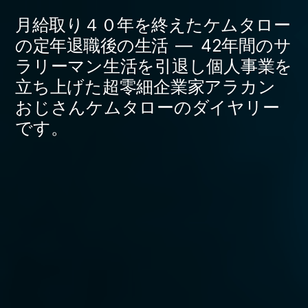
コ
月給取り４０年を終えたケムタロー
ン
の定年退職後の生活
42年間のサ
ラリーマン生活を引退し個人事業を
テ
立ち上げた超零細企業家アラカン
ン
おじさんケムタローのダイヤリー
ツ
です。
へ
ス
キ
ッ
プ