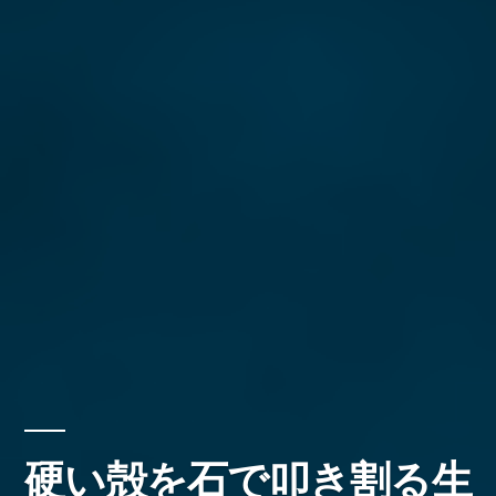
硬い殻を石で叩き割る生