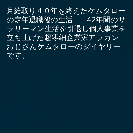
コ
月給取り４０年を終えたケムタロー
ン
の定年退職後の生活
42年間のサ
ラリーマン生活を引退し個人事業を
テ
立ち上げた超零細企業家アラカン
ン
おじさんケムタローのダイヤリー
ツ
です。
へ
ス
キ
ッ
プ