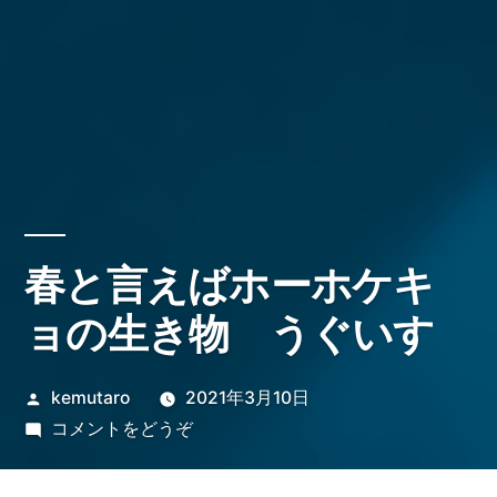
春と言えばホーホケキ
ョの生き物 うぐいす
投
kemutaro
2021年3月10日
稿
(春
コメントをどうぞ
者:
と
言