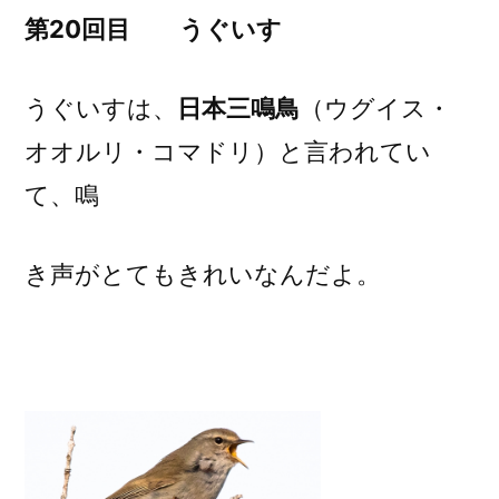
え
第20回目 うぐいす
ば
ホ
うぐいすは、
日本三鳴鳥
（ウグイス・
ー
オオルリ・コマドリ）と言われてい
ホ
ケ
て、鳴
キ
ョ
き声がとてもきれいなんだよ。
の
生
き
物
う
ぐ
い
す)