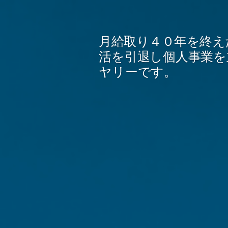
コ
ン
月給取り４０年を終え
テ
活を引退し個人事業を
ン
ヤリーです。
ツ
へ
ス
キ
ッ
プ