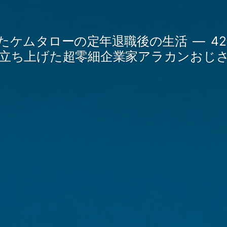
たケムタローの定年退職後の生活
4
立ち上げた超零細企業家アラカンおじ