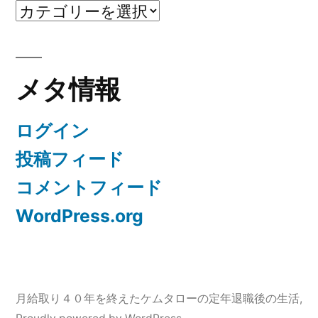
カ
テ
ゴ
メタ情報
リ
ー
ログイン
投稿フィード
コメントフィード
WordPress.org
月給取り４０年を終えたケムタローの定年退職後の生活
,