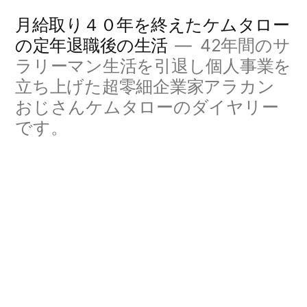
コ
月給取り４０年を終えたケムタロー
ン
の定年退職後の生活
42年間のサ
ラリーマン生活を引退し個人事業を
テ
立ち上げた超零細企業家アラカン
ン
おじさんケムタローのダイヤリー
ツ
です。
へ
ス
キ
ッ
プ