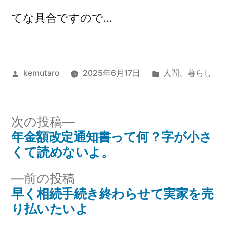
てな具合ですので…
投
カ
kemutaro
2025年6月17日
人間
、
暮らし
稿
テ
者:
ゴ
リ
次
次の投稿
ー:
の
年金額改定通知書って何？字が小さ
投
投
くて読めないよ。
稿
稿:
前
前の投稿
ナ
の
早く相続手続き終わらせて実家を売
投
り払いたいよ
ビ
稿: