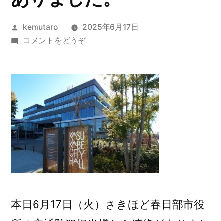
投
kemutaro
2025年6月17日
稿
(春
コメントをどうぞ
者:
日
部
市
役
所
か
ら
連
絡
が
あ
本日6月17日（火）さきほど春日部市役
り
ま