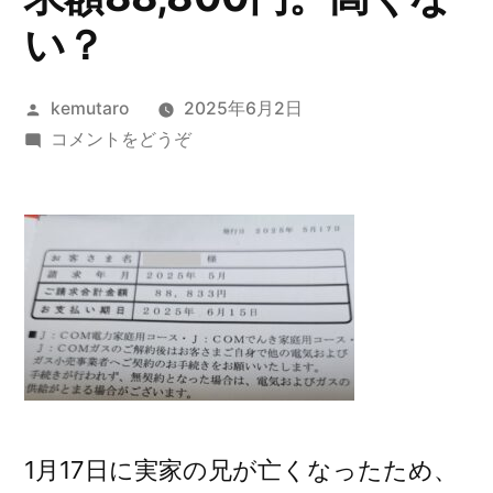
い？
投
kemutaro
2025年6月2日
稿
(JCOM
コメントをどうぞ
者:
か
ら
の
電
気
料
金
請
求
額
1月17日に実家の兄が亡くなったため、
88,800