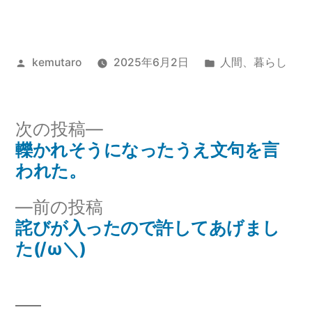
投
カ
kemutaro
2025年6月2日
人間
、
暮らし
稿
テ
者:
ゴ
リ
次
次の投稿
ー:
の
轢かれそうになったうえ文句を言
投
投
われた。
稿
稿:
前
前の投稿
ナ
の
詫びが入ったので許してあげまし
投
た(/ω＼)
ビ
稿:
ゲ