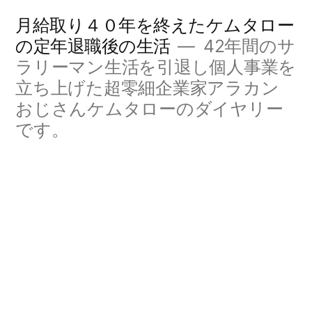
コ
月給取り４０年を終えたケムタロー
ン
の定年退職後の生活
42年間のサ
ラリーマン生活を引退し個人事業を
テ
立ち上げた超零細企業家アラカン
ン
おじさんケムタローのダイヤリー
ツ
です。
へ
ス
キ
ッ
プ