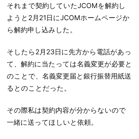
円。
それまで契約していたJCOMを解約し
高
ようと2月21日にJCOMホームページか
く
ら解約申し込みした。
な
い？)
そしたら2月23日に先方から電話があっ
て、解約に当たっては名義変更が必要と
のことで、名義変更届と銀行振替用紙送
るとのことだった。
その際私は契約内容が分からないので
一緒に送ってほしいと依頼。