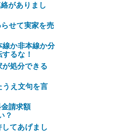
連絡がありまし
わらせて実家を売
本線か非本線か分
転するな！
家が処分できる
たうえ文句を言
料金請求額
ない？
許してあげまし