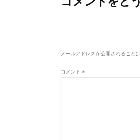
ビ
コメントをど
ゲ
ー
シ
メールアドレスが公開されること
ョ
コメント
※
ン