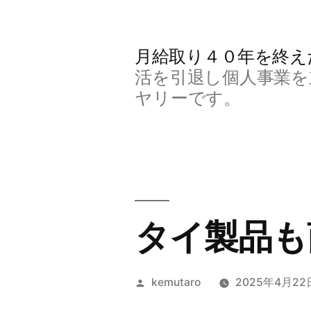
コ
ン
月給取り４０年を終え
テ
活を引退し個人事業を
ン
ヤリーです。
ツ
へ
ス
キ
タイ製品も
ッ
プ
投
kemutaro
2025年4月22
稿