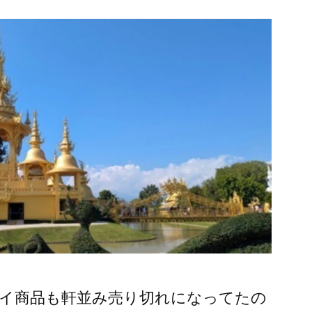
製
品
も
商
品
補
充
注
文
し
た
よ)
イ商品も軒並み売り切れになってたの