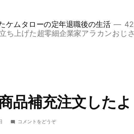
たケムタローの定年退職後の生活
4
立ち上げた超零細企業家アラカンおじ
商品補充注文したよ
(タ
日
コメントをどうぞ
イ