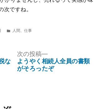
の次ですね。
カ
日
人間
、
仕事
テ
ゴ
リ
次
次の投稿
ー:
の
税な
ようやく相続人全員の書類
投
がそろったぞ
稿: