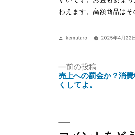
わえます。高額商品はそ
投
kemutaro
2025年4月22
稿
者:
前
前の投稿
の
売上への罰金か？消費
投
投
くしてよ。
稿:
稿
ナ