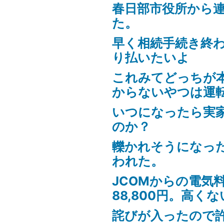
春日部市役所から
た。
早く相続手続き終
り払いたいよ
これみてどっちが
からないやつは運
いつになったら実
のか？
轢かれそうになっ
われた。
JCOMからの電気
88,800円。高く
詫びが入ったので