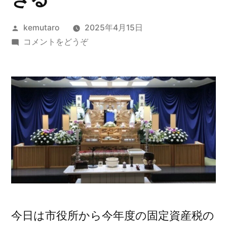
投
kemutaro
2025年4月15日
稿
(死
コメントをどうぞ
者:
後
の
事
務
手
続
き
が
多
す
ぎ
る)
今日は市役所から今年度の固定資産税の