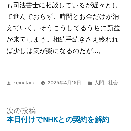
も司法書士に相談しているが遅々とし
て進んでおらず、時間とお金だけが消
えていく。そうこうしてるうちに新盆
が来てしまう。相続手続きさえ終われ
ば少しは気が楽になるのだが…。
投
カ
kemutaro
2025年4月15日
人間
、
社会
稿
テ
者:
ゴ
リ
次
次の投稿
ー:
の
本日付けでNHKとの契約を解約
投
投