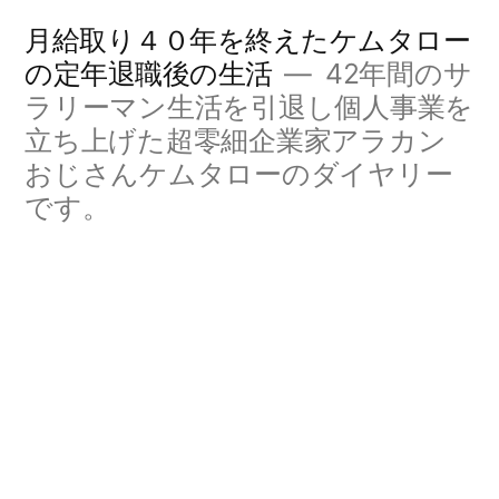
コ
月給取り４０年を終えたケムタロー
ン
の定年退職後の生活
42年間のサ
ラリーマン生活を引退し個人事業を
テ
立ち上げた超零細企業家アラカン
ン
おじさんケムタローのダイヤリー
ツ
です。
へ
ス
キ
ッ
プ