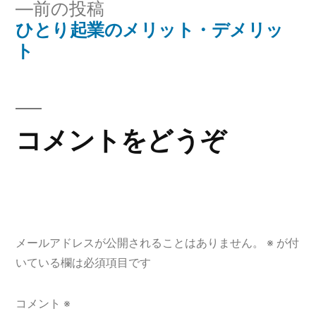
前
前の投稿
稿
稿:
の
ひとり起業のメリット・デメリッ
ナ
投
ト
稿:
ビ
ゲ
コメントをどうぞ
ー
シ
ョ
ン
メールアドレスが公開されることはありません。
※
が付
いている欄は必須項目です
コメント
※