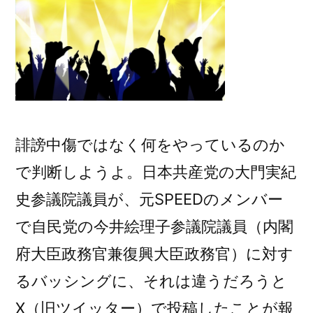
子
自
民
党
参
議
院
誹謗中傷ではなく何をやっているのか
議
員
で判断しようよ。日本共産党の大門実紀
（内
史参議院議員が、元SPEEDのメンバー
閣
で自民党の今井絵理子参議院議員（内閣
府
大
府大臣政務官兼復興大臣政務官）に対す
臣
るバッシングに、それは違うだろうと
政
X（旧ツイッター）で投稿したことが報
務