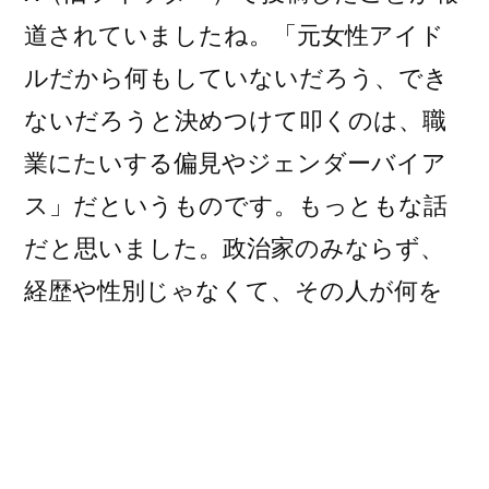
官
道されていましたね。「元女性アイド
兼
ルだから何もしていないだろう、でき
復
興
ないだろうと決めつけて叩くのは、職
大
業にたいする偏見やジェンダーバイア
臣
ス」だというものです。もっともな話
政
務
だと思いました。政治家のみならず、
官）
経歴や性別じゃなくて、その人が何を
抜
擢)
やってきたのか、やっているのか、冷
静に見極めたうえで判断しましょう
よ。