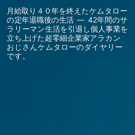
コ
月給取り４０年を終えたケムタロー
ン
の定年退職後の生活
42年間のサ
ラリーマン生活を引退し個人事業を
テ
立ち上げた超零細企業家アラカン
ン
おじさんケムタローのダイヤリー
ツ
です。
へ
ス
キ
ッ
プ