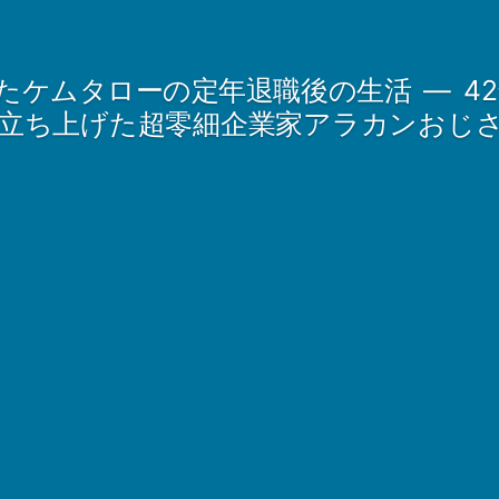
たケムタローの定年退職後の生活
4
立ち上げた超零細企業家アラカンおじ