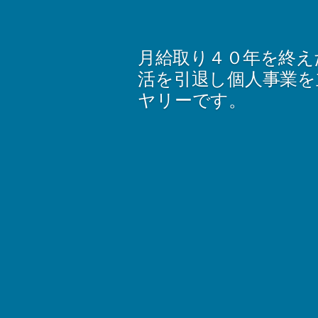
コ
ン
月給取り４０年を終え
テ
活を引退し個人事業を
ン
ヤリーです。
ツ
へ
ス
キ
ッ
プ