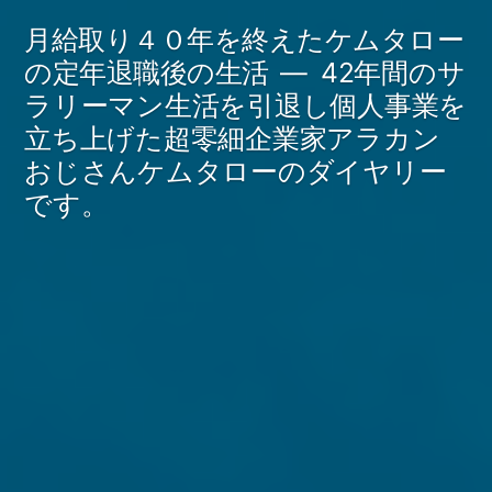
コ
月給取り４０年を終えたケムタロー
ン
の定年退職後の生活
42年間のサ
ラリーマン生活を引退し個人事業を
テ
立ち上げた超零細企業家アラカン
ン
おじさんケムタローのダイヤリー
ツ
です。
へ
ス
キ
ッ
プ