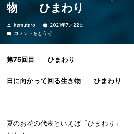
物 ひまわり
投
kemutaro
2021年7月22日
稿
(日
コメントをどうぞ
者:
に
向
か
第75回目 ひまわり
っ
て
日に向かって回る生き物 ひまわり
回
る
生
き
物
夏のお花の代表といえば「ひまわり」
ひ
ま