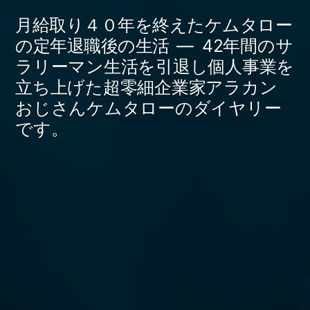
コ
月給取り４０年を終えたケムタロー
ン
の定年退職後の生活
42年間のサ
ラリーマン生活を引退し個人事業を
テ
立ち上げた超零細企業家アラカン
ン
おじさんケムタローのダイヤリー
ツ
です。
へ
ス
キ
ッ
プ