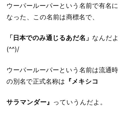
ウーパールーパーという名前で有名に
な
なった、この名前は商標名で、
生
き
物
「日本での
み通じるあだ名」
なんだよ
ウ
(^^)/
ー
パ
ー
ウーパールーパーという名前は流通時
ル
の別名で正式名称は
『メキシコ
ー
パ
ー)
サ
ラマンダ
ー』
っていうんだよ。