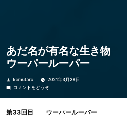
あだ名が有名な生き物
ウーパールーパー
投
kemutaro
2021年3月28日
稿
(あ
コメントをどうぞ
者:
だ
名
が
第33回目 ウーパールーパー
有
名