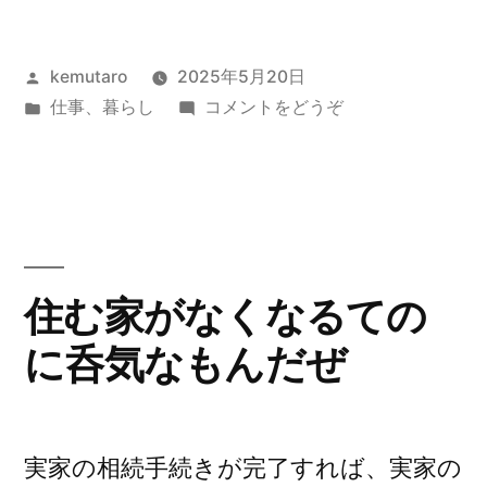
欲
投
kemutaro
2025年5月20日
し
稿
カ
(私
仕事
、
暮らし
コメントをどうぞ
く
者:
テ
は
な
ゴ
欲
リ
し
い
ー:
く
な？
な
い
売
住む家がなくなるての
な？
れ
に呑気なもんだぜ
売
る
れ
る
モ
モ
ノ
実家の相続手続きが完了すれば、実家の
ノ