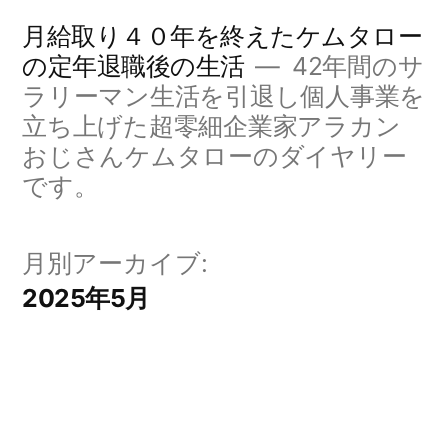
コ
月給取り４０年を終えたケムタロー
ン
の定年退職後の生活
42年間のサ
ラリーマン生活を引退し個人事業を
テ
立ち上げた超零細企業家アラカン
ン
おじさんケムタローのダイヤリー
ツ
です。
へ
ス
月別アーカイブ:
キ
2025年5月
ッ
プ