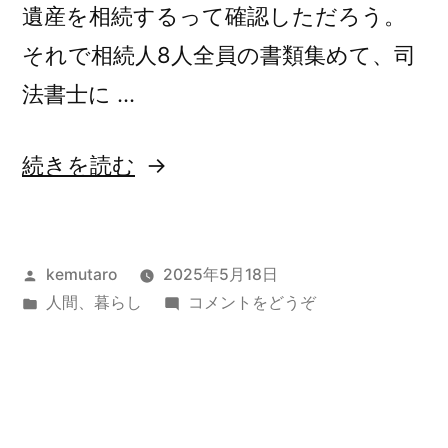
ぜ)
だ
遺産を相続するって確認しただろう。
ぜ”
それで相続人8人全員の書類集めて、司
の
法書士に …
“相
続きを読む
続
遺
投
kemutaro
2025年5月18日
産
稿
カ
(相
人間
、
暮らし
コメントをどうぞ
分
者:
テ
続
割
ゴ
遺
リ
産
協
ー:
分
議
割