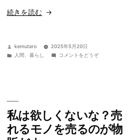
“捺
続きを読む
印
さ
投
kemutaro
2025年5月20日
れ
稿
カ
(捺
人間
、
暮らし
コメントをどうぞ
た
者:
テ
印
遺
ゴ
さ
リ
れ
産
ー:
た
分
遺
産
割
私は欲しくないな？売
分
協
れるモノを売るのが物
割
議
協