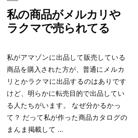
協
書
私の商品がメルカリや
議
に
ラクマで売られてる
書
サ
に
サ
イ
イ
ン
私がアマゾンに出品して販売している
ン
で
で
商品を購入された方が、普通にメルカ
き
き
リとかラクマに出品するのはありです
な
な
けど、明らかに転売目的で出品してい
い？)
い？”
る人たちがいます。 なぜ分かるかっ
の
て？ だって私が作った商品カタログの
まんま掲載して …