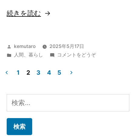
“私
続きを読む
の
商
投
kemutaro
2025年5月17日
品
稿
カ
(私
人間
、
暮らし
コメントをどうぞ
が
者:
テ
の
メ
ゴ
商
1
2
3
4
5
リ
品
投
ル
ー:
が
カ
稿
メ
検
ル
リ
ナ
索:
カ
や
ビ
リ
ラ
や