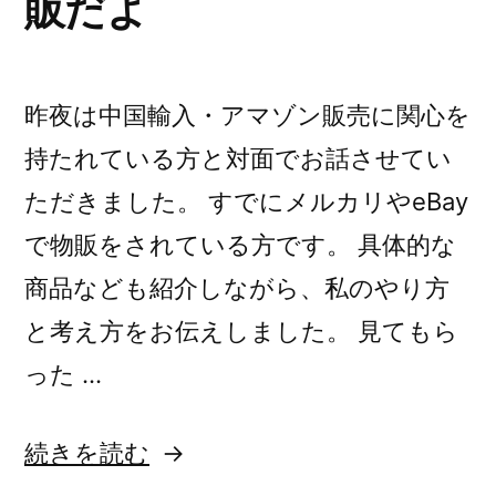
販だよ
議
書
書
が
が
届
届
昨夜は中国輸入・アマゾン販売に関心を
い
い
持たれている方と対面でお話させてい
た
た
が)
ただきました。 すでにメルカリやeBay
が”
で物販をされている方です。 具体的な
の
商品なども紹介しながら、私のやり方
と考え方をお伝えしました。 見てもら
った …
“私
続きを読む
は