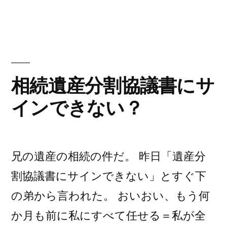
者:
テ
む
く
ゴ
家
リ
が
な
ー:
な
る
く
な
て
相続遺産分割協議書にサ
る
の
インできない？
て
に
の
に
呑
呑
気
兄の遺産の相続の件だ。 昨日「遺産分
気
な
な
割協議書にサインできない」とすぐ下
も
も
の弟から言われた。 おいおい、もう何
ん
ん
か月も前に私にすべて任せる＝私が全
だ