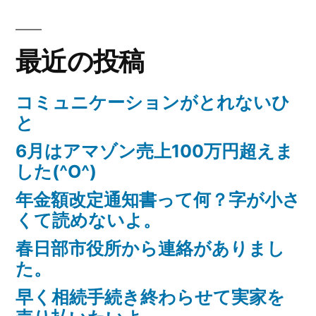
ゲ
ラ
ク
ク
ー
マ
マ
最近の投稿
シ
で
で
売
ョ
売
コミュニケーションがとれないひ
ら
と
ン
ら
れ
て
6月はアマゾン売上100万円超えま
れ
る)
した(^O^)
て
年金額改定通知書って何？字が小さ
る”
くて読めないよ。
の
春日部市役所から連絡がありまし
た。
早く相続手続き終わらせて実家を