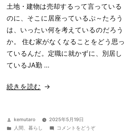
を
を
土地・建物は売却するって言っている
売
売
のに、そこに居座っているぷ～たろう
る
る
は、いったい何を考えているのだろう
の
が
の
か。 住む家がなくなることをどう思っ
物
が
ているんだ。定職に就かずに、別居し
販
だ
物
ているJA勤 …
よ)
販
“住
続きを読む
だ
む
よ”
家
の
投
kemutaro
2025年5月19日
が
稿
カ
(住
人間
、
暮らし
コメントをどうぞ
な