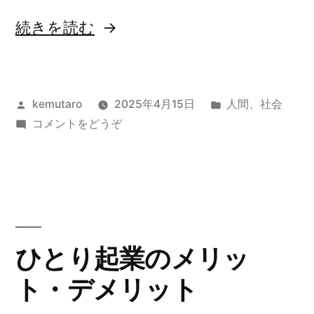
“死
続きを読む
後
の
投
カ
kemutaro
2025年4月15日
人間
、
社会
事
稿
(死
テ
コメントをどうぞ
務
者:
後
ゴ
手
の
リ
事
ー:
続
務
き
手
続
が
ひとり起業のメリッ
き
多
ト・デメリット
が
す
多