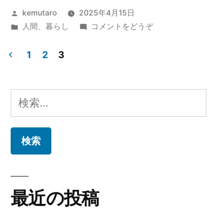
投
kemutaro
2025年4月15日
起
稿
カ
(ひ
人間
、
暮らし
コメントをどうぞ
業
者:
テ
と
の
ゴ
り
1
2
3
リ
起
投
メ
ー:
業
リ
稿
の
検
メ
ッ
ナ
索:
リ
ト・
ビ
ッ
デ
ト・
ゲ
デ
メ
メ
ー
リ
リ
最近の投稿
シ
ッ
ッ
ト)