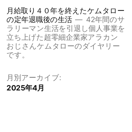
コ
月給取り４０年を終えたケムタロー
ン
の定年退職後の生活
42年間のサ
ラリーマン生活を引退し個人事業を
テ
立ち上げた超零細企業家アラカン
ン
おじさんケムタローのダイヤリー
ツ
です。
へ
ス
月別アーカイブ:
キ
2025年4月
ッ
プ