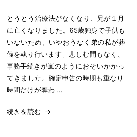
す
ぎ
ぎ
る”
とうとう治療法がなくなり、兄が１月
る)
の
に亡くなりました。65歳独身で子供も
いないため、いやおうなく弟の私が葬
儀を執り行います。悲しむ間もなく、
事務手続きが嵐のようにおそいかかっ
てきました。確定申告の時期も重なり
時間だけが奪わ …
“ひ
続きを読む
と
り