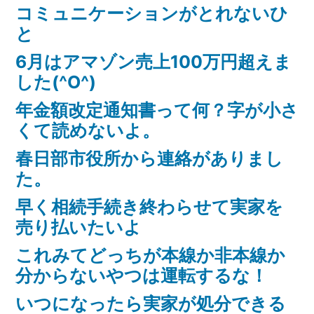
ョ
ト”
コミュニケーションがとれないひ
と
ン
の
6月はアマゾン売上100万円超えま
した(^O^)
年金額改定通知書って何？字が小さ
くて読めないよ。
春日部市役所から連絡がありまし
た。
早く相続手続き終わらせて実家を
売り払いたいよ
これみてどっちが本線か非本線か
分からないやつは運転するな！
いつになったら実家が処分できる