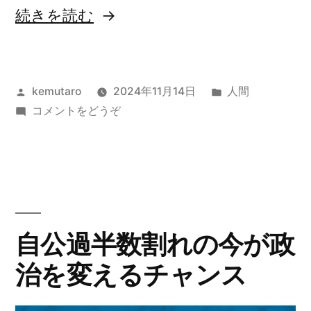
務
“課
続きを読む
官）
税
抜
最
擢”
投
カ
kemutaro
2024年11月14日
人間
低
稿
(課
テ
コメントをどうぞ
の
限
者:
税
ゴ
度
最
リ
低
ー:
額
限
の
度
額
引
自公過半数割れの今が政
の
き
治を変えるチャンス
引
上
き
上