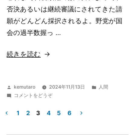
否決あるいは継続審議にされてきた請
願がどんどん採択されるよ。野党が国
会の過半数握っ …
“自
続きを読む
公
過
投
カ
kemutaro
2024年11月13日
人間
半
稿
(自
テ
コメントをどうぞ
数
者:
公
ゴ
割
過
リ
1
2
3
4
5
6
半
ー:
投
れ
数