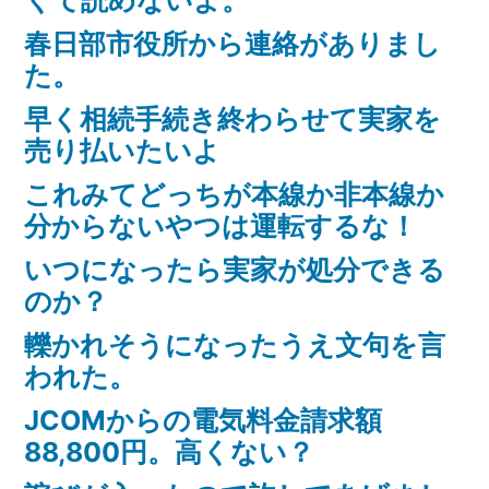
くて読めないよ。
ス”
春日部市役所から連絡がありまし
の
た。
早く相続手続き終わらせて実家を
売り払いたいよ
これみてどっちが本線か非本線か
分からないやつは運転するな！
いつになったら実家が処分できる
のか？
轢かれそうになったうえ文句を言
われた。
JCOMからの電気料金請求額
88,800円。高くない？