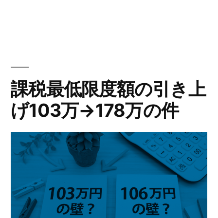
子
者:
井
ゴ
自
絵
リ
理
ー:
民
子
党
自
民
参
課税最低限度額の引き上
党
議
げ103万→178万の件
参
院
議
院
議
議
員
員
（内
（内
閣
閣
府
府
大