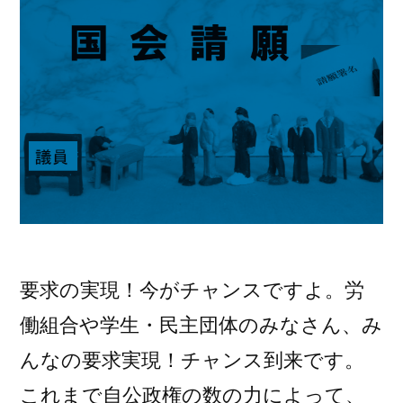
げ
げ
103
103
万
万
→178
→178
万
万
の
件)
の
件”
の
要求の実現！今がチャンスですよ。労
働組合や学生・民主団体のみなさん、み
んなの要求実現！チャンス到来です。
これまで自公政権の数の力によって、