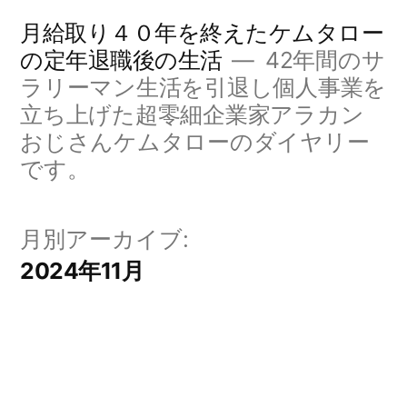
コ
月給取り４０年を終えたケムタロー
ン
の定年退職後の生活
42年間のサ
ラリーマン生活を引退し個人事業を
テ
立ち上げた超零細企業家アラカン
ン
おじさんケムタローのダイヤリー
ツ
です。
へ
ス
月別アーカイブ:
キ
2024年11月
ッ
プ