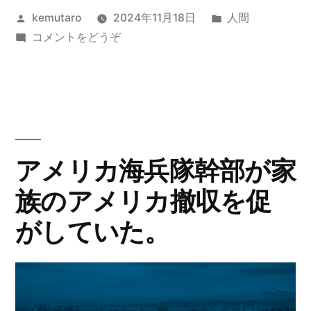
投
カ
kemutaro
2024年11月18日
人間
知
稿
(兵
テ
コメントをどうぞ
事
者:
庫
ゴ
選
県
リ
知
ー:
挙、
事
前
選
挙、
知
アメリカ海兵隊幹部が家
前
事
族のアメリカ撤収を促
知
当
事
がしていた。
当
選
選
し
し
ま
ま
し