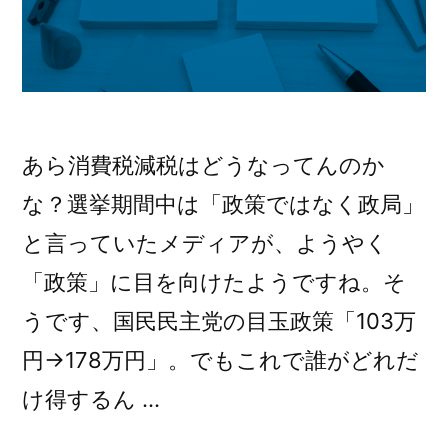
臣
大
政
臣
務
官
政
兼
務
復
あら消費税減税はどうなってんのか
官
興
な？選挙期間中は「政策ではなく政局」
大
兼
と言っていたメディアが、ようやく
臣
復
政
「政策」に目を向けたようですね。そ
興
務
うです、国民民主党の目玉政策「103万
官）
大
抜
円→178万円」。でもこれで誰がどれだ
臣
擢)
け得するん …
政