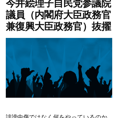
今井絵理子自民党参議院
幹
が
議員（内閣府大臣政務官
部
家
が
兼復興大臣政務官）抜擢
家
族
族
の
の
ア
ア
メ
メ
リ
リ
カ
撤
カ
収
撤
を
促
収
が
を
し
誹謗中傷ではなく何をやっているのか