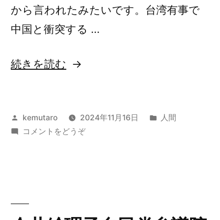
から言われたみたいです。台湾有事で
中国と衝突する …
“ア
続きを読む
メ
リ
投
カ
kemutaro
2024年11月16日
人間
カ
稿
(ア
テ
コメントをどうぞ
海
者:
メ
ゴ
兵
リ
リ
カ
ー:
隊
海
幹
兵
隊
部