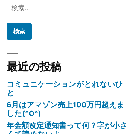
の
稿
割
検
れ
今
ナ
索:
の
が
ビ
今
政
が
ゲ
政
治
治
ー
を
を
最近の投稿
シ
変
変
え
ョ
え
コミュニケーションがとれないひ
る
と
ン
る
チ
ャ
6月はアマゾン売上100万円超えま
チ
ン
した(^O^)
ャ
ス)
年金額改定通知書って何？字が小さ
ン