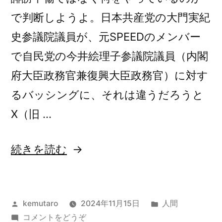
促
て
で判断しようよ。日本共産党の大門実紀
い
が
た。)
史参議院議員が、元SPEEDのメンバー
し
で自民党の今井絵理子参議院議員（内閣
て
府大臣政務官兼復興大臣政務官）に対す
い
るバッシングに、それは違うだろうと
た。”
X（旧 …
の
“今
続きを読む
井
絵
投
カ
kemutaro
2024年11月15日
人間
理
稿
(今
テ
コメントをどうぞ